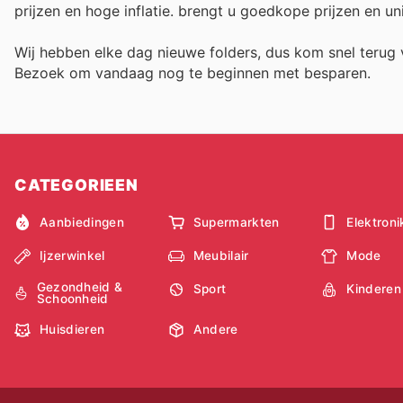
prijzen en hoge inflatie.
brengt u goedkope prijzen en un
Wij hebben elke dag nieuwe folders, dus kom snel teru
Bezoek
om vandaag nog te beginnen met besparen.
CATEGORIEEN
Aanbiedingen
Supermarkten
Elektroni
Ijzerwinkel
Meubilair
Mode
Gezondheid &
Sport
Kinderen
Schoonheid
Huisdieren
Andere