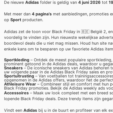
De nieuwe
Adidas
folder is geldig van
4 juni 2026
tot
19
Met meer dan
4 pagina’s
met aanbiedingen, promoties e
op
Sport
producten.
Adidas zet de toon voor Black Friday in 🇧🇪 België 2, e
voordelig te vinden zijn. Hun nieuwste wekelijkse advert
boordevol deals die u niet mag missen. Houd hun site n
enkele kans om te besparen op uw favoriete Adidas item
Sportkleding
– Ontdek de meest populaire sportkleding, a
prominent getoond in de Adidas deals, waardoor u gegar
Sneakers
– De iconische sneakers van Adidas behoren tot
uw volgende paar in de Adidas Black Friday sales en pro
Sportuitrusting
– Van voetballen tot trainingsaccessoire
opgenomen in de Adidas offers, waardoor het de perfecte
Athleisure Wear
– Combineer stijl en comfort met hun po
Black Friday promoties. Bekijk de Adidas weekly ads voo
Accessoires
– Maak uw look compleet met een breed scal
lopende Black Friday deals. Deze trendy items zijn gega
Vindt een
Adidas
bij u in de buurt en profiteer van elk 