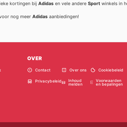
ieke kortingen bij
Adidas
en vele andere
Sport
winkels in h
g voor nog meer
Adidas
aanbiedingen!
OVER
k
Contact
Over ons
Cookiebeleid
Inhoud
Voorwaarden
Privacybeleid
melden
en bepalingen