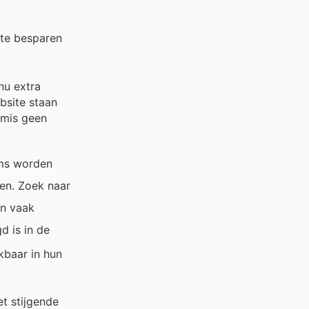
 te besparen
nu extra
bsite staan
 mis geen
tems worden
gen. Zoek naar
en vaak
d is in de
kbaar in hun
et stijgende