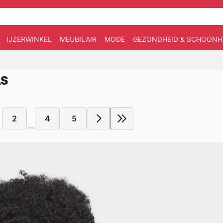
IJZERWINKEL
MEUBILAIR
MODE
GEZONDHEID & SCHOONH
AS
2
4
5
...