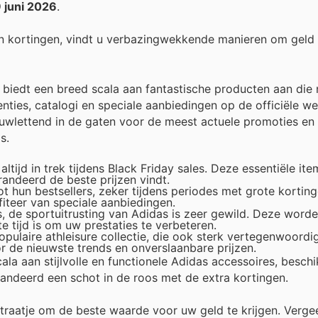
 juni 2026
.
n kortingen, vindt u verbazingwekkende manieren om geld
n biedt een breed scala aan fantastische producten aan die 
enties, catalogi en speciale aanbiedingen op de officiële we
auwlettend in de gaten voor de meest actuele promoties en
s.
ltijd in trek tijdens Black Friday sales. Deze essentiële i
andeerd de beste prijzen vindt.
 hun bestsellers, zeker tijdens periodes met grote kortin
fiteer van speciale aanbiedingen.
s, de sportuitrusting van Adidas is zeer gewild. Deze word
 tijd is om uw prestaties te verbeteren.
pulaire athleisure collectie, die ook sterk vertegenwoordig
r de nieuwste trends en onverslaanbare prijzen.
a aan stijlvolle en functionele Adidas accessoires, beschi
randeerd een schot in de roos met de extra kortingen.
extraatje om de beste waarde voor uw geld te krijgen. Verge