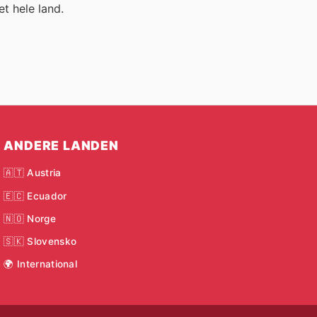
et hele land.
ANDERE LANDEN
🇦🇹 Austria
🇪🇨 Ecuador
🇳🇴 Norge
🇸🇰 Slovensko
🌍 International