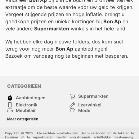
Vindt een
Bon Ap
bij u in de buurt en profiteer van elk
extraatje om de beste waarde voor uw geld te krijgen.
Vergeet stijgende prijzen en hoge inflatie.
brengt u
goedkope prijzen en unieke kortingen bij
Bon Ap
en
vele andere
Supermarkten
winkels in het hele land.
Wij hebben elke dag nieuwe folders, dus kom snel
terug voor nog meer
Bon Ap
aanbiedingen!
Bezoek
om vandaag nog te beginnen met besparen.
CATEGORIEEN
Supermarkten
Aanbiedingen
Elektronik
Ijzerwinkel
Meubilair
Mode
Gezondheid &
Sport
Meer categorieën
Schoonheid
Kinderen
Huisdieren
Andere
Copyright © 2026 . Alle rechten voorbehouden. Het is verboden om de teksten te
kopiëren of te reproduceren zonder voorafgaande schriftelijke toestemming.