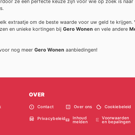
ardoor ze een perfecte keuze zijn voor wie op zoek is naar
s.
n elk extraatje om de beste waarde voor uw geld te krijgen.
zen en unieke kortingen bij
Gero Wonen
en vele andere
Me
g voor nog meer
Gero Wonen
aanbiedingen!
OVER
k
Contact
Over ons
Cookiebeleid
Inhoud
Voorwaarden
Privacybeleid
melden
en bepalingen