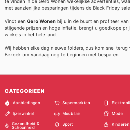
te vinden in de Gero Wonen wekelijkse advertenties, wa
met aanzienlijke besparingen tijdens de Black Friday sale
Vindt een
Gero Wonen
bij u in de buurt en profiteer va
stijgende prijzen en hoge inflatie.
brengt u goedkope prij
winkels in het hele land.
Wij hebben elke dag nieuwe folders, dus kom snel teru
Bezoek
om vandaag nog te beginnen met besparen.
CATEGORIEEN
Aanbiedingen
Supermarkten
Elektroni
Ijzerwinkel
Meubilair
Mode
Gezondheid &
Sport
Kinderen
Schoonheid