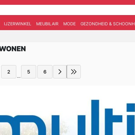
IJZERWINKEL
MEUBILAIR
MODE
GEZONDHEID & SCHOONH
 WONEN
2
5
6
...