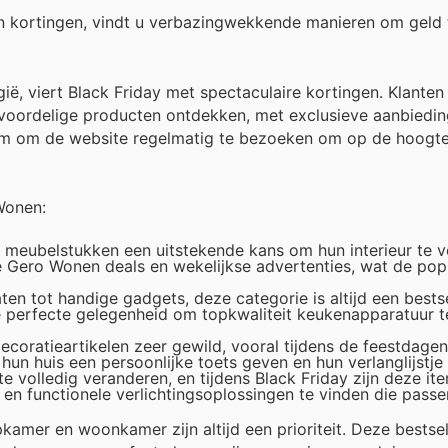
n kortingen, vindt u verbazingwekkende manieren om geld 
ë, viert Black Friday met spectaculaire kortingen. Klanten
 voordelige producten ontdekken, met exclusieve aanbiedin
aam om de website regelmatig te bezoeken om op de hoogte 
Wonen:
e meubelstukken een uitstekende kans om hun interieur te 
e Gero Wonen deals en wekelijkse advertenties, wat de popu
en tot handige gadgets, deze categorie is altijd een bestse
e perfecte gelegenheid om topkwaliteit keukenapparatuur 
decoratieartikelen zeer gewild, vooral tijdens de feestdage
n huis een persoonlijke toets geven en hun verlanglijstje 
e volledig veranderen, en tijdens Black Friday zijn deze it
 en functionele verlichtingsoplossingen te vinden die passen
kamer en woonkamer zijn altijd een prioriteit. Deze bestsel