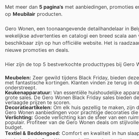
Met meer dan
5 pagina’s
met aanbiedingen, promoties e
op
Meubilair
producten.
Gero Wonen, een toonaangevende detailhandelaar in Belgi
wekelijkse advertenties en catalogi een breed scala aan
beschikbaar zijn op hun officiële website. Het is raadz
nieuwe promoties en deals.
Hier zijn de top 5 bestverkochte producttypes bij Gero 
Meubelen:
Zeer gewild tijdens Black Friday, bieden dez
met fantastische kortingen. Klanten vinden ze terug in d
onderstreept.
Keukenapparatuur:
Van essentiële huishoudelijke apparat
grote sales. De Gero Wonen Black Friday sales bieden d
verlaagde prijzen te scoren.
Decoratieartikelen:
Om elk huis gezellig te maken, zijn 
Gero Wonen aanbiedingen voor prachtige decoraties die hu
Verlichting:
Goede verlichting kan de sfeer van een ruimt
populair. Profiteer van de Gero Wonen deals om stijlvolle
budget.
Textiel & Beddengoed:
Comfort en kwaliteit in hun slaap