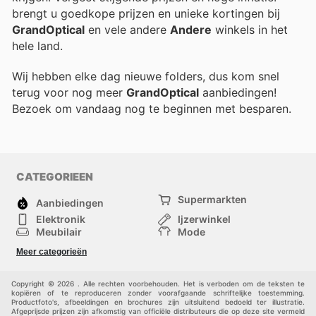
brengt u goedkope prijzen en unieke kortingen bij
GrandOptical
en vele andere
Andere
winkels in het
hele land.
Wij hebben elke dag nieuwe folders, dus kom snel
terug voor nog meer
GrandOptical
aanbiedingen!
Bezoek
om vandaag nog te beginnen met besparen.
CATEGORIEEN
Supermarkten
Aanbiedingen
Elektronik
Ijzerwinkel
Meubilair
Mode
Gezondheid &
Sport
Meer categorieën
Schoonheid
Kinderen
Huisdieren
Andere
Copyright © 2026 . Alle rechten voorbehouden. Het is verboden om de teksten te
kopiëren of te reproduceren zonder voorafgaande schriftelijke toestemming.
Productfoto's, afbeeldingen en brochures zijn uitsluitend bedoeld ter illustratie.
Afgeprijsde prijzen zijn afkomstig van officiële distributeurs die op deze site vermeld