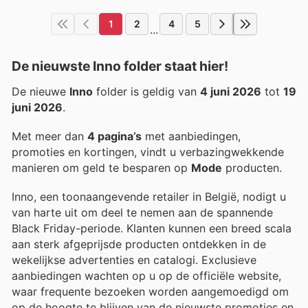
1
2
4
5
...
De nieuwste Inno folder staat hier!
De nieuwe
Inno
folder is geldig van
4 juni 2026
tot
19
juni 2026
.
Met meer dan
4 pagina’s
met aanbiedingen,
promoties en kortingen, vindt u verbazingwekkende
manieren om geld te besparen op
Mode
producten.
Inno, een toonaangevende retailer in België, nodigt u
van harte uit om deel te nemen aan de spannende
Black Friday-periode. Klanten kunnen een breed scala
aan sterk afgeprijsde producten ontdekken in de
wekelijkse advertenties en catalogi. Exclusieve
aanbiedingen wachten op u op de officiële website,
waar frequente bezoeken worden aangemoedigd om
op de hoogte te blijven van de nieuwste promoties en