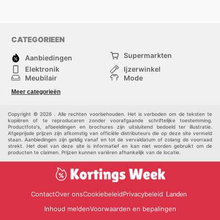
CATEGORIEEN
Supermarkten
Aanbiedingen
Elektronik
Ijzerwinkel
Meubilair
Mode
Gezondheid &
Sport
Meer categorieën
Schoonheid
Kinderen
Huisdieren
Andere
Copyright © 2026 . Alle rechten voorbehouden. Het is verboden om de teksten te
kopiëren of te reproduceren zonder voorafgaande schriftelijke toestemming.
Productfoto's, afbeeldingen en brochures zijn uitsluitend bedoeld ter illustratie.
Afgeprijsde prijzen zijn afkomstig van officiële distributeurs die op deze site vermeld
staan. Aanbiedingen zijn geldig vanaf en tot de vervaldatum of zolang de voorraad
strekt. Het doel van deze site is informatief en kan niet worden gebruikt om de
producten te claimen. Prijzen kunnen variëren afhankelijk van de locatie.
Contact
Over ons
Cookiebeleid
Privacybeleid
Landen
Inhoud melden
Voorwaarden en bepalingen