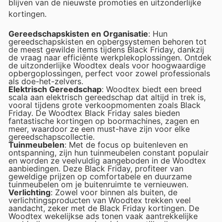
blijven van de nieuwste promoties en uitzonderlijke
kortingen.
Gereedschapskisten en Organisatie
: Hun
gereedschapskisten en opbergsystemen behoren tot
de meest gewilde items tijdens Black Friday, dankzij
de vraag naar efficiënte werkplekoplossingen. Ontdek
de uitzonderlijke Woodtex deals voor hoogwaardige
opbergoplossingen, perfect voor zowel professionals
als doe-het-zelvers.
Elektrisch Gereedschap
: Woodtex biedt een breed
scala aan elektrisch gereedschap dat altijd in trek is,
vooral tijdens grote verkoopmomenten zoals Black
Friday. De Woodtex Black Friday sales bieden
fantastische kortingen op boormachines, zagen en
meer, waardoor ze een must-have zijn voor elke
gereedschapscollectie.
Tuinmeubelen
: Met de focus op buitenleven en
ontspanning, zijn hun tuinmeubelen constant populair
en worden ze veelvuldig aangeboden in de Woodtex
aanbiedingen. Deze Black Friday, profiteer van
geweldige prijzen op comfortabele en duurzame
tuinmeubelen om je buitenruimte te vernieuwen.
Verlichting
: Zowel voor binnen als buiten, de
verlichtingsproducten van Woodtex trekken veel
aandacht, zeker met de Black Friday kortingen. De
Woodtex wekelijkse ads tonen vaak aantrekkelijke