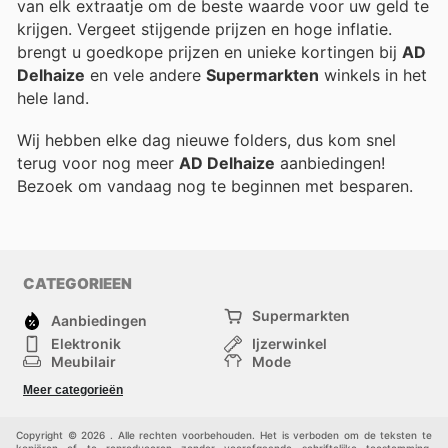
van elk extraatje om de beste waarde voor uw geld te
krijgen. Vergeet stijgende prijzen en hoge inflatie.
brengt u goedkope prijzen en unieke kortingen bij
AD
Delhaize
en vele andere
Supermarkten
winkels in het
hele land.
Wij hebben elke dag nieuwe folders, dus kom snel
terug voor nog meer
AD Delhaize
aanbiedingen!
Bezoek
om vandaag nog te beginnen met besparen.
CATEGORIEEN
Supermarkten
Aanbiedingen
Elektronik
Ijzerwinkel
Meubilair
Mode
Gezondheid &
Sport
Meer categorieën
Schoonheid
Kinderen
Huisdieren
Andere
Copyright © 2026 . Alle rechten voorbehouden. Het is verboden om de teksten te
kopiëren of te reproduceren zonder voorafgaande schriftelijke toestemming.