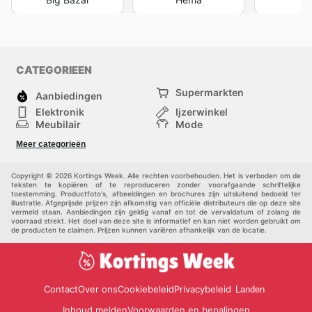
CATEGORIEEN
Supermarkten
Aanbiedingen
Elektronik
Ijzerwinkel
Meubilair
Mode
Gezondheid &
Sport
Meer categorieën
Schoonheid
Kinderen
Huisdieren
Andere
Copyright © 2026 Kortings Week. Alle rechten voorbehouden. Het is verboden om de
teksten te kopiëren of te reproduceren zonder voorafgaande schriftelijke
toestemming. Productfoto's, afbeeldingen en brochures zijn uitsluitend bedoeld ter
illustratie. Afgeprijsde prijzen zijn afkomstig van officiële distributeurs die op deze site
vermeld staan. Aanbiedingen zijn geldig vanaf en tot de vervaldatum of zolang de
voorraad strekt. Het doel van deze site is informatief en kan niet worden gebruikt om
de producten te claimen. Prijzen kunnen variëren afhankelijk van de locatie.
Contact
Over ons
Cookiebeleid
Privacybeleid
Landen
Inhoud melden
Voorwaarden en bepalingen