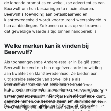
de lopende promoties en wekelijkse advertenties van
Beerwulf om hun besparingen te maximaliseren.
Beerwulf's toewijding aan betaalbaarheid en
klanttevredenheid wordt voortdurend weerspiegeld in
hun aanbiedingen. Ze kunnen er dus op vertrouwen
dat geweldige waarde altijd binnen handbereik is.
Welke merken kan ik vinden bij
Beerwulf?
Als toonaangevende Andere-retailer in België staat
Beerwulf bekend om hun ongeëvenaarde toewijding
aan kwaliteit en klanttevredenheid. Ze bieden een
uitgebreide selectie van zowel lokale als
Beerwulf is trots op het aanbieden van een
internationale merken die synoniem staan voor
indrukwekkende reeks topmerken die de voorkeur van
betrouwbaarheid en uitmuntendheid. Hun zorgvuldig
consumenten genieten. Klanten ontdekken hier
samengestelde assortiment garandeert dat elke klant,
geliefde namen die bekend staan om hun innovatie,
ongeacht hun voorkeur, een product vindt dat aan hun
De voordelen van winkelen bij Beerwulf zijn duidelijk:
duurzaamheid en uitzonderlijke waarde. Deze
verwachtingen voldoet en deze zelfs overtreft.