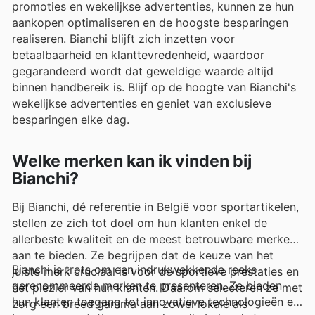
promoties en wekelijkse advertenties, kunnen ze hun
aankopen optimaliseren en de hoogste besparingen
realiseren. Bianchi blijft zich inzetten voor
betaalbaarheid en klanttevredenheid, waardoor
gegarandeerd wordt dat geweldige waarde altijd
binnen handbereik is. Blijf op de hoogte van Bianchi's
wekelijkse advertenties en geniet van exclusieve
besparingen elke dag.
Welke merken kan ik vinden bij
Bianchi?
Bij Bianchi, dé referentie in België voor sportartikelen,
stellen ze zich tot doel om hun klanten enkel de
allerbeste kwaliteit en de meest betrouwbare merken
aan te bieden. Ze begrijpen dat de keuze van het
Bianchi is trots om een indrukwekkende reeks
juiste merk cruciaal is voor de sportieve prestaties en
gerenommeerde merken te presenteren. Ze bieden
het plezier van hun klanten. Daarom selecteren ze met
hun klanten toegang tot innovatieve technologieën en
zorg een breed gamma aan zowel lokale als