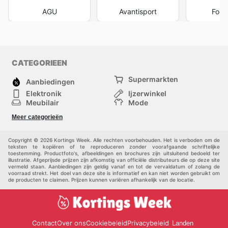
leiden tot aanzienlijke besparingen op producten die ze
AGU
Avantisport
Foot
al langer op het oog hadden. Dit strategisch volgen van
aanbiedingen is een slimme zet voor iedereen die
waarde hecht aan zowel kwaliteit als prijs. Ze bieden
een consistent platform voor informatie, zodat klanten
altijd de meest recente Bianchi flyers en advertenties
CATEGORIEEN
kunnen vinden, wat het aankoopproces vereenvoudigt
en aantrekkelijker maakt. Het actief deelnemen aan
Supermarkten
Aanbiedingen
deze promoties stelt hen in staat om de ongeëvenaarde
Elektronik
Ijzerwinkel
kwaliteit van Bianchi te ervaren zonder de hoofdprijs te
Meubilair
Mode
betalen. Het gaat verder dan alleen het vinden van een
Gezondheid &
Sport
Meer categorieën
Schoonheid
lagere prijs; het gaat om het verkrijgen van de beste
Kinderen
Huisdieren
deal op een product dat hun fietservaring zal verrijken.
Andere
Visit Bianchi's website today to explore the best deals
Copyright © 2026 Kortings Week. Alle rechten voorbehouden. Het is verboden om de
teksten te kopiëren of te reproduceren zonder voorafgaande schriftelijke
and start saving now.
toestemming. Productfoto's, afbeeldingen en brochures zijn uitsluitend bedoeld ter
illustratie. Afgeprijsde prijzen zijn afkomstig van officiële distributeurs die op deze site
vermeld staan. Aanbiedingen zijn geldig vanaf en tot de vervaldatum of zolang de
voorraad strekt. Het doel van deze site is informatief en kan niet worden gebruikt om
de producten te claimen. Prijzen kunnen variëren afhankelijk van de locatie.
Contact
Over ons
Cookiebeleid
Privacybeleid
Landen