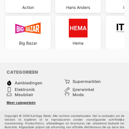
deals and start saving now.
Action
Hans Anders
Int
Big Bazar
Hema
CATEGORIEEN
Supermarkten
Aanbiedingen
Elektronik
Ijzerwinkel
Meubilair
Mode
Gezondheid &
Sport
Meer categorieën
Schoonheid
Kinderen
Huisdieren
Andere
Copyright © 2026 Kortings Week. Alle rechten voorbehouden. Het is verboden om de
teksten te kopiëren of te reproduceren zonder voorafgaande schriftelijke
toestemming. Productfoto's, afbeeldingen en brochures zijn uitsluitend bedoeld ter
illustratie. Afgeprijsde prijzen zijn afkomstig van officiële distributeurs die op deze site