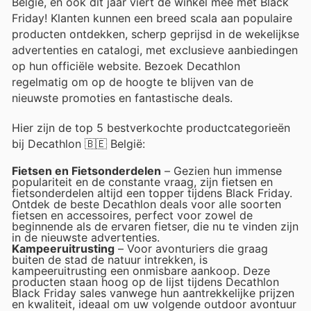
België, en ook dit jaar viert de winkel mee met Black
Friday! Klanten kunnen een breed scala aan populaire
producten ontdekken, scherp geprijsd in de wekelijkse
advertenties en catalogi, met exclusieve aanbiedingen
op hun officiële website. Bezoek Decathlon
regelmatig om op de hoogte te blijven van de
nieuwste promoties en fantastische deals.
Hier zijn de top 5 bestverkochte productcategorieën
bij Decathlon 🇧🇪 België:
Fietsen en Fietsonderdelen
– Gezien hun immense
populariteit en de constante vraag, zijn fietsen en
fietsonderdelen altijd een topper tijdens Black Friday.
Ontdek de beste Decathlon deals voor alle soorten
fietsen en accessoires, perfect voor zowel de
beginnende als de ervaren fietser, die nu te vinden zijn
in de nieuwste advertenties.
Kampeeruitrusting
– Voor avonturiers die graag
buiten de stad de natuur intrekken, is
kampeeruitrusting een onmisbare aankoop. Deze
producten staan hoog op de lijst tijdens Decathlon
Black Friday sales vanwege hun aantrekkelijke prijzen
en kwaliteit, ideaal om uw volgende outdoor avontuur