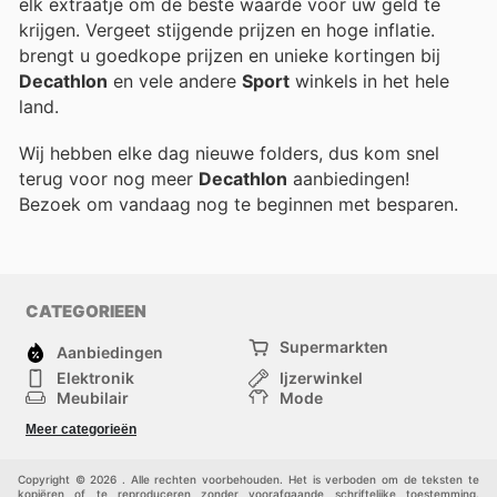
elk extraatje om de beste waarde voor uw geld te
krijgen. Vergeet stijgende prijzen en hoge inflatie.
brengt u goedkope prijzen en unieke kortingen bij
Decathlon
en vele andere
Sport
winkels in het hele
land.
Wij hebben elke dag nieuwe folders, dus kom snel
terug voor nog meer
Decathlon
aanbiedingen!
Bezoek
om vandaag nog te beginnen met besparen.
CATEGORIEEN
Supermarkten
Aanbiedingen
Elektronik
Ijzerwinkel
Meubilair
Mode
Gezondheid &
Sport
Meer categorieën
Schoonheid
Kinderen
Huisdieren
Andere
Copyright © 2026 . Alle rechten voorbehouden. Het is verboden om de teksten te
kopiëren of te reproduceren zonder voorafgaande schriftelijke toestemming.