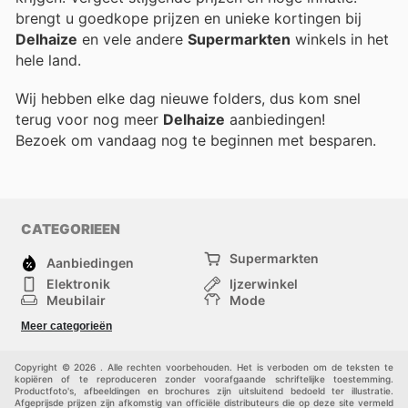
brengt u goedkope prijzen en unieke kortingen bij
Delhaize
en vele andere
Supermarkten
winkels in het
hele land.
Wij hebben elke dag nieuwe folders, dus kom snel
terug voor nog meer
Delhaize
aanbiedingen!
Bezoek
om vandaag nog te beginnen met besparen.
CATEGORIEEN
Supermarkten
Aanbiedingen
Elektronik
Ijzerwinkel
Meubilair
Mode
Gezondheid &
Sport
Meer categorieën
Schoonheid
Kinderen
Huisdieren
Andere
Copyright © 2026 . Alle rechten voorbehouden. Het is verboden om de teksten te
kopiëren of te reproduceren zonder voorafgaande schriftelijke toestemming.
Productfoto's, afbeeldingen en brochures zijn uitsluitend bedoeld ter illustratie.
Afgeprijsde prijzen zijn afkomstig van officiële distributeurs die op deze site vermeld