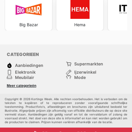
uitbreiden zonder buiten hun budget te gaan. Het
proactief volgen van de
Kamera Express sales
is niet
alleen een slimme financiële zet, maar ook een manier
om toegang te krijgen tot de nieuwste technologieën en
Big Bazar
Hema
hoogwaardige producten die de fotografie-ervaring
kunnen verbeteren. Met de nadruk op
klanttevredenheid en waarde, streeft Kamera Express
ernaar om de beste winkelervaring te bieden, zowel
online als in hun fysieke winkels. Deze constante stroom
CATEGORIEEN
van
Kamera Express deals
zorgt ervoor dat de passie
voor fotografie toegankelijker blijft voor een breed
Supermarkten
Aanbiedingen
publiek. Stay up to date with Kamera Express's weekly
Elektronik
Ijzerwinkel
ads and enjoy exclusive savings every day.
Meubilair
Mode
Gezondheid &
Sport
Meer categorieën
Schoonheid
Kinderen
Huisdieren
Andere
Copyright © 2026 Kortings Week. Alle rechten voorbehouden. Het is verboden om de
teksten te kopiëren of te reproduceren zonder voorafgaande schriftelijke
toestemming. Productfoto's, afbeeldingen en brochures zijn uitsluitend bedoeld ter
illustratie. Afgeprijsde prijzen zijn afkomstig van officiële distributeurs die op deze site
vermeld staan. Aanbiedingen zijn geldig vanaf en tot de vervaldatum of zolang de
voorraad strekt. Het doel van deze site is informatief en kan niet worden gebruikt om
de producten te claimen. Prijzen kunnen variëren afhankelijk van de locatie.