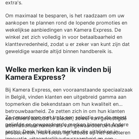
extra's.
Om maximaal te besparen, is het raadzaam om uw
aankopen te plannen rond de lopende promoties en
wekelijkse aanbiedingen van Kamera Express. De
winkel zet zich volledig in voor betaalbaarheid en
klanttevredenheid, zodat u er zeker van kunt zijn dat
geweldige waarde altijd binnen handbereik is.
Welke merken kan ik vinden bij
Kamera Express?
Bij Kamera Express, een vooraanstaande speciaalzaak
in België, vinden klanten een uitgebreid gamma aan
topmerken die bekendstaan om hun kwaliteit en
betrouwbaarheid. Ze zetten zich in om hun klanten
Ze presenteren met trots een selectie van de meest
een divers aanbod te bieden, zowel van gevestigde
geliefde en gewaardeerde merken binnen de Andere
internationale namen als van gewaardeerde lokale
sector. Denk hierbij aan merken die uitblinken in
producenten. Hun focus ligt steeds op het selecteren
innovatie, uitzonderlijke duurzaamheid en een