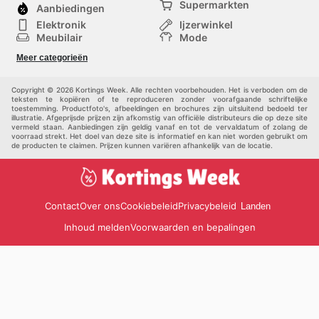
Supermarkten
Aanbiedingen
Elektronik
Ijzerwinkel
Meubilair
Mode
Gezondheid &
Sport
Meer categorieën
Schoonheid
Kinderen
Huisdieren
Andere
Copyright © 2026 Kortings Week. Alle rechten voorbehouden. Het is verboden om de
teksten te kopiëren of te reproduceren zonder voorafgaande schriftelijke
toestemming. Productfoto's, afbeeldingen en brochures zijn uitsluitend bedoeld ter
illustratie. Afgeprijsde prijzen zijn afkomstig van officiële distributeurs die op deze site
vermeld staan. Aanbiedingen zijn geldig vanaf en tot de vervaldatum of zolang de
voorraad strekt. Het doel van deze site is informatief en kan niet worden gebruikt om
de producten te claimen. Prijzen kunnen variëren afhankelijk van de locatie.
Contact
Over ons
Cookiebeleid
Privacybeleid
Landen
Inhoud melden
Voorwaarden en bepalingen