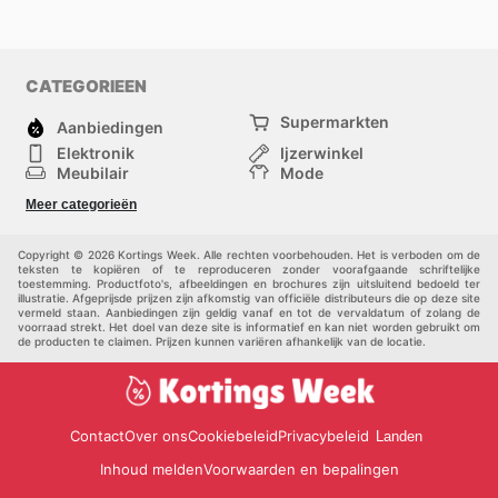
beginnen met besparen.
CATEGORIEEN
Supermarkten
Aanbiedingen
Elektronik
Ijzerwinkel
Meubilair
Mode
Gezondheid &
Sport
Meer categorieën
Schoonheid
Kinderen
Huisdieren
Andere
Copyright © 2026 Kortings Week. Alle rechten voorbehouden. Het is verboden om de
teksten te kopiëren of te reproduceren zonder voorafgaande schriftelijke
toestemming. Productfoto's, afbeeldingen en brochures zijn uitsluitend bedoeld ter
illustratie. Afgeprijsde prijzen zijn afkomstig van officiële distributeurs die op deze site
vermeld staan. Aanbiedingen zijn geldig vanaf en tot de vervaldatum of zolang de
voorraad strekt. Het doel van deze site is informatief en kan niet worden gebruikt om
de producten te claimen. Prijzen kunnen variëren afhankelijk van de locatie.
Contact
Over ons
Cookiebeleid
Privacybeleid
Landen
Inhoud melden
Voorwaarden en bepalingen