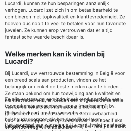
Lucardi, kunnen ze hun besparingen aanzienlijk
verhogen. Lucardi zet zich in om betaalbaarheid te
combineren met topkwaliteit en klanttevredenheid. Ze
hoeven dus nooit te veel te betalen voor hun favoriete
juwelen. Ze kunnen erop vertrouwen dat er altijd
fantastische waarde beschikbaar is.
Welke merken kan ik vinden bij
Lucardi?
Bij Lucardi, uw vertrouwde bestemming in België voor
een breed scala aan producten, vinden ze het
belangrijk om enkel de beste merken aan te bieden.
Ze staan bekend om hun toewijding aan kwaliteit en
Ze zijn er trots op een indrukwekkend portfolio van
klanttevredenheid, en bieden een uitgebreide selectie
topmerken te presenteren, zoals [merknaam 1, bv.
van zowel lokale als internationale merken. Dit
Philips] bekend om hun innovatieve
garandeert een breed aanbod en betrouwbaarheid
huishoudapparaten die het dagelijkse leven
voor elke shopper die op zoek is naar iets specifieks
Het voordeel van winkelen bij Lucardi is dat ze steeds
vergemakkelijken, en [merknaam 2, bv. Tefal] die staat
of gewoonweg wil ontdekken.