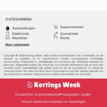
CATEGORIEEN
Supermarkten
Aanbiedingen
Elektronik
Ijzerwinkel
Meubilair
Mode
Gezondheid &
Sport
Meer categorieën
Schoonheid
Kinderen
Huisdieren
Andere
Copyright © 2026 Kortings Week. Alle rechten voorbehouden. Het is verboden om de
teksten te kopiëren of te reproduceren zonder voorafgaande schriftelijke
toestemming. Productfoto's, afbeeldingen en brochures zijn uitsluitend bedoeld ter
illustratie. Afgeprijsde prijzen zijn afkomstig van officiële distributeurs die op deze site
vermeld staan. Aanbiedingen zijn geldig vanaf en tot de vervaldatum of zolang de
voorraad strekt. Het doel van deze site is informatief en kan niet worden gebruikt om
de producten te claimen. Prijzen kunnen variëren afhankelijk van de locatie.
Contact
Over ons
Cookiebeleid
Privacybeleid
Landen
Inhoud melden
Voorwaarden en bepalingen