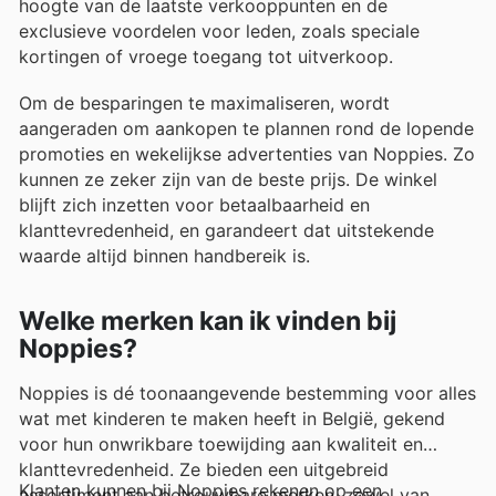
hoogte van de laatste verkooppunten en de
exclusieve voordelen voor leden, zoals speciale
kortingen of vroege toegang tot uitverkoop.
Om de besparingen te maximaliseren, wordt
aangeraden om aankopen te plannen rond de lopende
promoties en wekelijkse advertenties van Noppies. Zo
kunnen ze zeker zijn van de beste prijs. De winkel
blijft zich inzetten voor betaalbaarheid en
klanttevredenheid, en garandeert dat uitstekende
waarde altijd binnen handbereik is.
Welke merken kan ik vinden bij
Noppies?
Noppies is dé toonaangevende bestemming voor alles
wat met kinderen te maken heeft in België, gekend
voor hun onwrikbare toewijding aan kwaliteit en
klanttevredenheid. Ze bieden een uitgebreid
Klanten kunnen bij Noppies rekenen op een
assortiment aan betrouwbare merken, zowel van