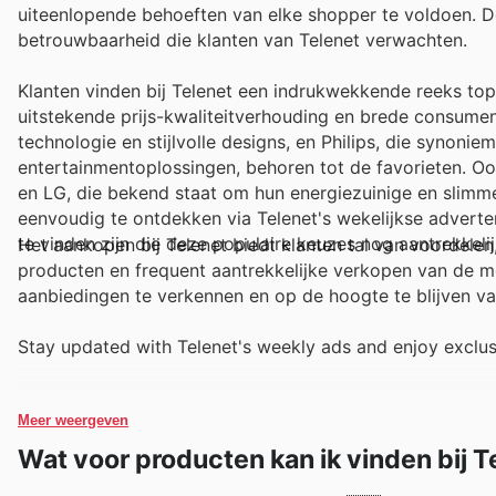
uiteenlopende behoeften van elke shopper te voldoen. De
betrouwbaarheid die klanten van Telenet verwachten.
Klanten vinden bij Telenet een indrukwekkende reeks to
uitstekende prijs-kwaliteitverhouding en brede consum
technologie en stijlvolle designs, en Philips, die synon
entertainmentoplossingen, behoren tot de favorieten. O
en LG, die bekend staat om hun energiezuinige en slimme
eenvoudig te ontdekken via Telenet's wekelijkse adverten
te vinden zijn die deze populaire keuzes nog aantrekkeli
Het aankopen bij Telenet biedt klanten tal van voordele
producten en frequent aantrekkelijke verkopen van de m
aanbiedingen te verkennen en op de hoogte te blijven van
Stay updated with Telenet's weekly ads and enjoy exclus
Meer weergeven
Wat voor producten kan ik vinden bij T