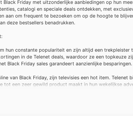
rt Black Friday met uitzonderlijke aanbiedingen op hun mee
enties, catalogi en speciale deals ontdekken, met exclusi
gen aan om frequent te bezoeken om op de hoogte te blijve
van deze bestsellers benadrukken.
t:
un constante populariteit en zijn altijd een trekpleister t
ortingen in de Telenet deals, waardoor ze een topkeuze zi
et Black Friday sales garandeert aanzienlijke besparingen.
ne van Black Friday, zijn televisies een hot item. Telenet 
e tot een zeer gewild product maakt in hun wekelijkse adve
rijzen via de Telenet offers.
rouwbaar en snel internet essentieel. Telenet biedt gedurend
r ze een van hun bestverkochte diensten zijn. Deze promot
 uw connectiviteit te verbeteren.
 veelzijdigheid voor werk, entertainment en onderwijs. Telen