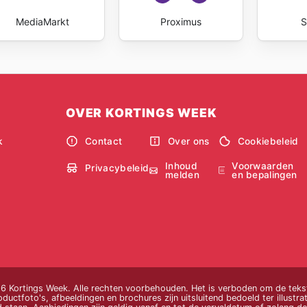
MediaMarkt
Proximus
S
OVER KORTINGS WEEK
k
Contact
Over ons
Cookiebeleid
Inhoud
Voorwaarden
Privacybeleid
melden
en bepalingen
 Kortings Week. Alle rechten voorbehouden. Het is verboden om de tekste
uctfoto's, afbeeldingen en brochures zijn uitsluitend bedoeld ter illustrati