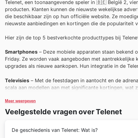
Telenet, een toonaangevende speler in 🇧🇪 België 2, vie
producten. Klanten kunnen de nieuwste wekelijkse advert
die beschikbaar zijn op hun officiële website. Ze moedi
nieuwste aanbiedingen en kortingen die de populariteit 
Hier zijn de top 5 bestverkochte producttypes bij Telene
Smartphones
– Deze mobiele apparaten staan bekend om h
Friday. Ze worden vaak aangeboden met aantrekkelijke k
upgrades als nieuwe aankopen. Hun integratie in de Telen
Televisies
– Met de feestdagen in aantocht en de adrenali
scala aan modellen aan met significante kortingen, wat z
Ontdek de nieuwste technologieën tegen onverslaanbare p
Meer weergeven
Internetabonnementen
– In het digitale tijdperk is bet
Veelgestelde vragen over Telenet
speciale aanbiedingen op hun internetpakketten, waardoo
in de Telenet deals, maken het een uitstekend moment om
De geschiedenis van Telenet: Wat is?
Tablets
– Populair bij zowel jong als oud, bieden tablets