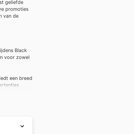
st geliefde
eve promoties
n van de
ijdens Black
jn voor zowel
biedt een breed
rtenties.
e Black Friday
ies, te vinden
et's Black