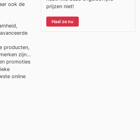
maar ook de
prijzen niet!
Haal ze nu
amheid,
eavanceerde
e producten,
merken zijn
 en promoties
tieke
wste online