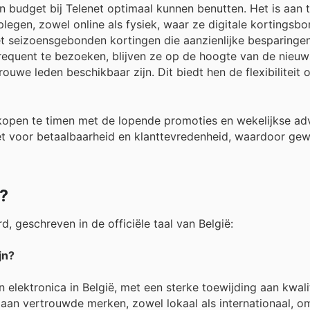
un budget bij Telenet optimaal kunnen benutten. Het is aan
plegen, zowel online als fysiek, waar ze digitale kortingsb
et seizoensgebonden kortingen die aanzienlijke besparinge
frequent te bezoeken, blijven ze op de hoogte van de nieuw
rouwe leden beschikbaar zijn. Dit biedt hen de flexibilitei
open te timen met de lopende promoties en wekelijkse adv
nzet voor betaalbaarheid en klanttevredenheid, waardoor ge
t?
 geschreven in de officiële taal van België:
jn?
 elektronica in België, met een sterke toewijding aan kwali
t aan vertrouwde merken, zowel lokaal als internationaal, 