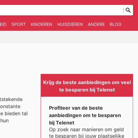
EID
SPORT
KINDEREN
HUISDIEREN
ANDERE
BLOG
Krijg de beste aanbiedingen om veel
te besparen bij Telenet
itstekende
constante
Profiteer van de beste
e bieden tal
aanbiedingen om te besparen
 hun
bij Telenet
Op zoek naar manieren om geld
te besparen bij jouw plaatselijke