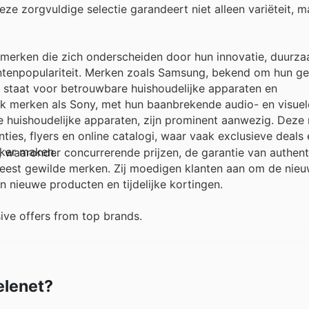
ze zorgvuldige selectie garandeert niet alleen variëteit, 
pmerken die zich onderscheiden door hun innovatie, duurza
entenpopulariteit. Merken zoals Samsung, bekend om hun g
iem staat voor betrouwbare huishoudelijke apparaten en
ok merken als Sony, met hun baanbrekende audio- en visuel
 huishoudelijke apparaten, zijn prominent aanwezig. Deze 
ties, flyers en online catalogi, waar vaak exclusieve deals
jker maken.
n, waaronder concurrerende prijzen, de garantie van authen
eest gewilde merken. Zij moedigen klanten aan om de nieu
 nieuwe producten en tijdelijke kortingen.
ive offers from top brands.
elenet?