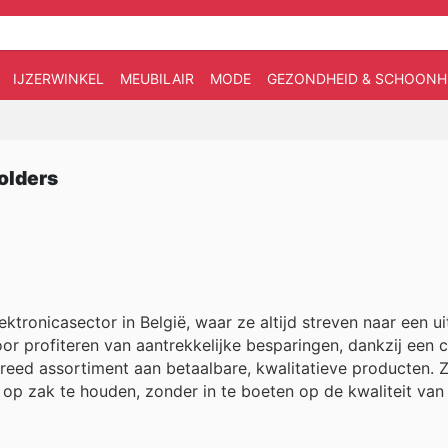
IJZERWINKEL
MEUBILAIR
MODE
GEZONDHEID & SCHOONH
olders
ktronicasector in België, waar ze altijd streven naar een u
oor profiteren van aantrekkelijke besparingen, dankzij een 
eed assortiment aan betaalbare, kwalitatieve producten. Z
op zak te houden, zonder in te boeten op de kwaliteit van