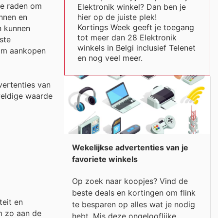
 te raden om
Elektronik winkel? Dan ben je
hier op de juiste plek!
onnen en
Kortings Week geeft je toegang
n kunnen
tot meer dan 28 Elektronik
ste
winkels in Belgi inclusief Telenet
t om aankopen
en nog veel meer.
ertenties van
weldige waarde
Wekelijkse advertenties van je
favoriete winkels
Op zoek naar koopjes? Vind de
beste deals en kortingen om flink
teit en
te besparen op alles wat je nodig
om zo aan de
hebt. Mis deze ongelooflijke