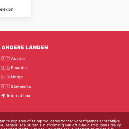
elexion
ANDERE LANDEN
🇦🇹 Austria
🇪🇨 Ecuador
🇳🇴 Norge
🇸🇰 Slovensko
🌍 International
n te kopiëren of te reproduceren zonder voorafgaande schriftelijke
e. Afgeprijsde prijzen zijn afkomstig van officiële distributeurs die op