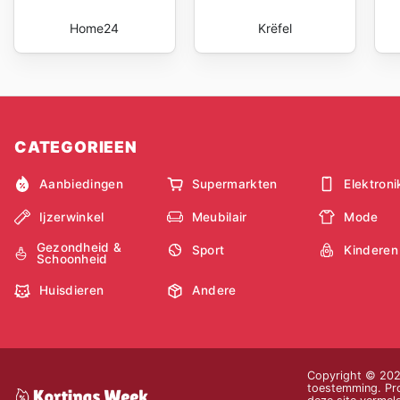
Home24
Krëfel
CATEGORIEEN
Aanbiedingen
Supermarkten
Elektroni
Ijzerwinkel
Meubilair
Mode
Gezondheid &
Sport
Kinderen
Schoonheid
Huisdieren
Andere
Copyright © 2026
toestemming. Prod