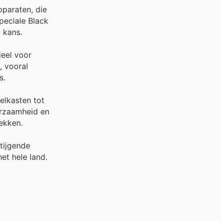
pparaten, die
peciale Black
 kans.
ieel voor
, vooral
s.
elkasten tot
urzaamheid en
ekken.
stijgende
et hele land.