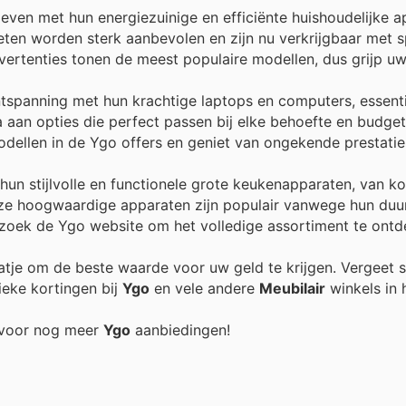
even met hun energiezuinige en efficiënte huishoudelijke a
ten worden sterk aanbevolen en zijn nu verkrijgbaar met s
vertenties tonen de meest populaire modellen, dus grijp uw
ntspanning met hun krachtige laptops en computers, essent
 aan opties die perfect passen bij elke behoefte en budget
odellen in de Ygo offers en geniet van ongekende prestatie
n stijlvolle en functionele grote keukenapparaten, van ko
Deze hoogwaardige apparaten zijn populair vanwege hun du
 Bezoek de Ygo website om het volledige assortiment te ontd
raatje om de beste waarde voor uw geld te krijgen. Vergeet 
ieke kortingen bij
Ygo
en vele andere
Meubilair
winkels in h
g voor nog meer
Ygo
aanbiedingen!