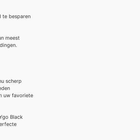
d te besparen
un meest
edingen.
nu scherp
ieden
m uw favoriete
 Ygo Black
erfecte