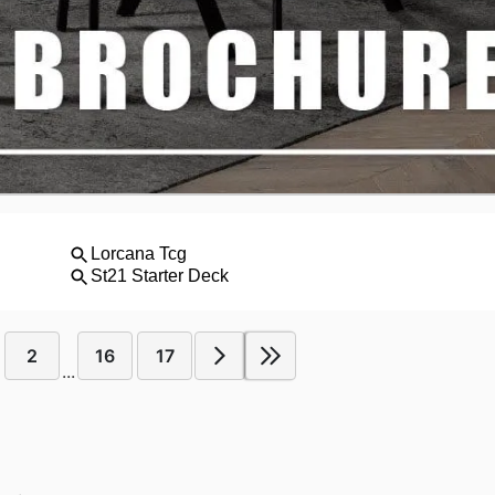
2
16
17
...