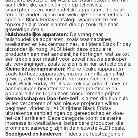
aantrekkelijke aanbiedingen op televisies,
smartphones en huishoudelijke apparaten, die vaak
terug te vinden zijn in hun wekelijkse advertenties en
speciale Black Friday-catalogi, waardoor ze een
topkeuze zijn voor klanten die op zoek zijn naar
geweldige deals.
Huishoudelijke apparaten:
De vraag naar
huishoudelijke apparaten, zoals wasmachines,
koelkasten en keukenmachines, is tijdens Black Friday
uitzonderlijk hoog. ALDI biedt deze populaire
producten aan met aanzienlijke kortingen, wat ze tot
een trekpleister maakt voor zowel nieuwe aankopen
als vervangingen, zoals te zien is in hun actuele deals.
Kleine keukenapparaten:
Kleine keukenapparaten
zoals koffiezetapparaten, mixers en grills zijn altijd
gewild, zeker tijdens grote verkoopevenementen
zoals Black Friday. ALDI's wekelijkse advertenties en
aanbiedingen bevatten vaak deze praktische en
populaire items tegen zeer concurrerende prijzen.
Gereedschap en Doe-het-zelf:
Klanten die hun huis
willen verbeteren of aan nieuwe projecten willen
beginnen, vinden bij ALDI tijdens Black Friday
uitstekende aanbiedingen op gereedschap en doe-
het-zelf artikelen. Deze categorie toont de sterke
interesse in kwalitatieve, betaalbare producten die
prominent aanwezig zijn in de nieuwste ALDI deals.
Speelgoed en kinderen:
Tijdens de feestdagen en