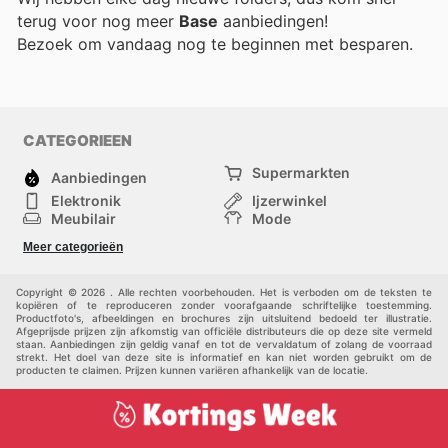
terug voor nog meer
Base
aanbiedingen!
Bezoek
om vandaag nog te beginnen met besparen.
CATEGORIEEN
Supermarkten
Aanbiedingen
Elektronik
Ijzerwinkel
Meubilair
Mode
Gezondheid &
Sport
Meer categorieën
Schoonheid
Kinderen
Huisdieren
Andere
Copyright © 2026 . Alle rechten voorbehouden. Het is verboden om de teksten te
kopiëren of te reproduceren zonder voorafgaande schriftelijke toestemming.
Productfoto's, afbeeldingen en brochures zijn uitsluitend bedoeld ter illustratie.
Afgeprijsde prijzen zijn afkomstig van officiële distributeurs die op deze site vermeld
staan. Aanbiedingen zijn geldig vanaf en tot de vervaldatum of zolang de voorraad
strekt. Het doel van deze site is informatief en kan niet worden gebruikt om de
producten te claimen. Prijzen kunnen variëren afhankelijk van de locatie.