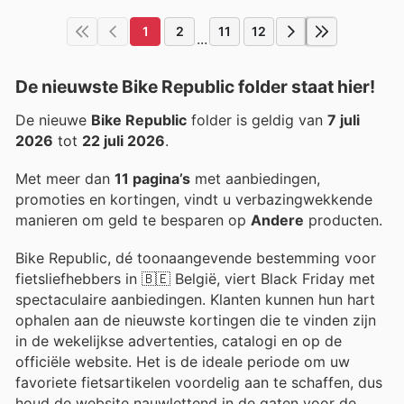
1
2
11
12
...
De nieuwste Bike Republic folder staat hier!
De nieuwe
Bike Republic
folder is geldig van
7 juli
2026
tot
22 juli 2026
.
Met meer dan
11 pagina’s
met aanbiedingen,
promoties en kortingen, vindt u verbazingwekkende
manieren om geld te besparen op
Andere
producten.
Bike Republic, dé toonaangevende bestemming voor
fietsliefhebbers in 🇧🇪 België, viert Black Friday met
spectaculaire aanbiedingen. Klanten kunnen hun hart
ophalen aan de nieuwste kortingen die te vinden zijn
in de wekelijkse advertenties, catalogi en op de
officiële website. Het is de ideale periode om uw
favoriete fietsartikelen voordelig aan te schaffen, dus
houd de website nauwlettend in de gaten voor de