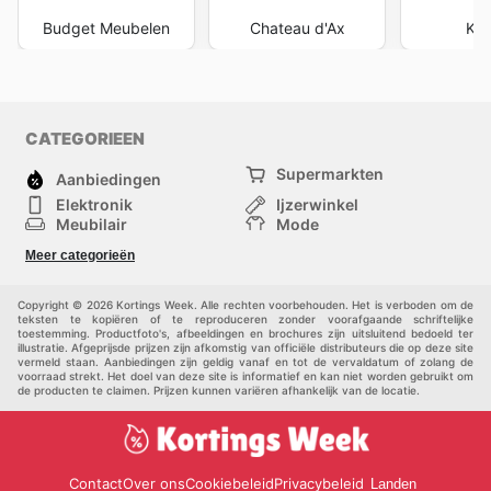
Budget Meubelen
Chateau d'Ax
Kw
CATEGORIEEN
Supermarkten
Aanbiedingen
Elektronik
Ijzerwinkel
Meubilair
Mode
Gezondheid &
Sport
Meer categorieën
Schoonheid
Kinderen
Huisdieren
Andere
Copyright © 2026 Kortings Week. Alle rechten voorbehouden. Het is verboden om de
teksten te kopiëren of te reproduceren zonder voorafgaande schriftelijke
toestemming. Productfoto's, afbeeldingen en brochures zijn uitsluitend bedoeld ter
illustratie. Afgeprijsde prijzen zijn afkomstig van officiële distributeurs die op deze site
vermeld staan. Aanbiedingen zijn geldig vanaf en tot de vervaldatum of zolang de
voorraad strekt. Het doel van deze site is informatief en kan niet worden gebruikt om
de producten te claimen. Prijzen kunnen variëren afhankelijk van de locatie.
Contact
Over ons
Cookiebeleid
Privacybeleid
Landen