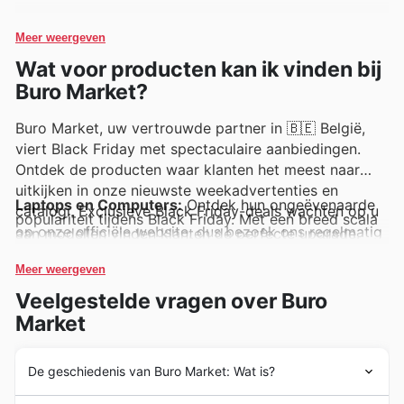
Meer weergeven
Wat voor producten kan ik vinden bij
Buro Market?
Buro Market, uw vertrouwde partner in 🇧🇪 België,
viert Black Friday met spectaculaire aanbiedingen.
Ontdek de producten waar klanten het meest naar
uitkijken in onze nieuwste weekadvertenties en
Laptops en Computers:
Ontdek hun ongeëvenaarde
catalogi. Exclusieve Black Friday-deals wachten op u
populariteit tijdens Black Friday. Met een breed scala
op onze officiële website, dus bezoek ons regelmatig
aan modellen vinden klanten de perfecte upgrade.
Deze essentiële items zijn prominent aanwezig in de
om geen enkele promotie te missen.
Buro Market weekadvertenties en bieden fantastische
Meer weergeven
besparingen.
Smartphones en Mobiele Apparaten:
Deze
Veelgestelde vragen over Buro
producten blijven een enorme vraag kennen, vooral
tijdens Black Friday. Ze zijn een vaste waarde in de
Market
Buro Market deals, waardoor klanten de nieuwste
technologie tegen onverslaanbare prijzen kunnen
bemachtigen.
De geschiedenis van Buro Market: Wat is?
Huishoudelijke Apparaten:
Van keukenapparatuur tot
reinigingsoplossingen, deze categorie is een