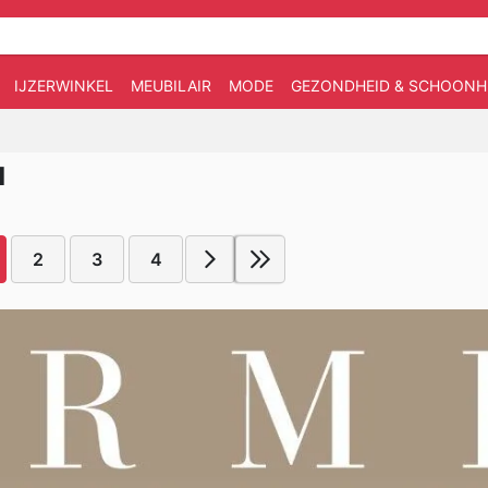
IJZERWINKEL
MEUBILAIR
MODE
GEZONDHEID & SCHOONH
I
2
3
4