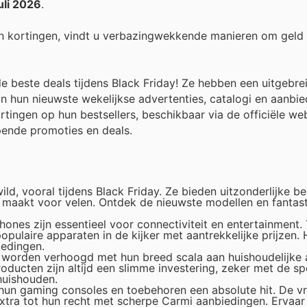
uli 2026
.
n kortingen, vindt u verbazingwekkende manieren om geld
de beste deals tijdens Black Friday! Ze hebben een uitgebre
n hun nieuwste wekelijkse advertenties, catalogi en aanbie
rtingen op hun bestsellers, beschikbaar via de officiële we
pende promoties en deals.
ild, vooral tijdens Black Friday. Ze bieden uitzonderlijke be
t maakt voor velen. Ontdek de nieuwste modellen en fantas
hones zijn essentieel voor connectiviteit en entertainment.
pulaire apparaten in de kijker met aantrekkelijke prijzen.
iedingen.
s worden verhoogd met hun breed scala aan huishoudelijke 
ducten zijn altijd een slimme investering, zeker met de sp
huishouden.
hun gaming consoles en toebehoren een absolute hit. De v
xtra tot hun recht met scherpe Carmi aanbiedingen. Ervaar