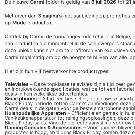
De nieuwe
Carmi
folder is geldig van
6 juli 2026
tot
21 j
Met meer dan
3 pagina’s
met aanbiedingen, promoties e
op
Mode
producten.
Ontdek bij Carmi, de toonaangevende retailer in België, 
aan producten die momenteel in de schijnwerpers staan i
deze unieke kans niet om te profiteren van exclusieve ko
Carmi regelmatig om op de hoogte te blijven van alle lo
Hier zijn hun vijf bestverkochte producttypes:
Televisies
– Deze topklasse televisies zijn altijd zeer gew
en indrukwekkende specificaties, wat ze tot een favorie
deals in hun wekelijkse advertenties.
Smartphones
– Altijd een bestseller, de nieuwste smartp
Black Friday periode zetten Carmi's aanbiedingen deze po
Carmi deals in de gaten voor de beste smartphone aanb
Huishoudelijke Apparaten
– Efficiëntie en gemak in hui
Van keukenapparatuur tot reinigingsoplossingen, deze pro
Black Friday sales. Vind de perfecte aanvulling voor uw 
Gaming Consoles & Accessoires
– Voor gamers blijven 
producten is hoog, en tijdens Black Friday komen deze e