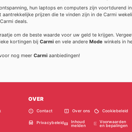
 ontspanning, hun laptops en computers zijn voortdurend in
 aantrekkelijke prijzen die te vinden zijn in de Carmi wekel
Carmi deals.
xtraatje om de beste waarde voor uw geld te krijgen. Vergee
ieke kortingen bij
Carmi
en vele andere
Mode
winkels in he
g voor nog meer
Carmi
aanbiedingen!
OVER
k
Contact
Over ons
Cookiebeleid
Inhoud
Voorwaarden
Privacybeleid
melden
en bepalingen