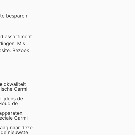
 te besparen
id assortiment
dingen. Mis
bsite. Bezoek
eldkwaliteit
tische Carmi
 Tijdens de
 Houd de
apparaten.
eciale Carmi
raag naar deze
 de nieuwste