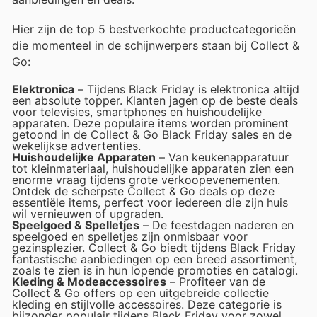
Hier zijn de top 5 bestverkochte productcategorieën
die momenteel in de schijnwerpers staan bij Collect &
Go:
Elektronica
– Tijdens Black Friday is elektronica altijd
een absolute topper. Klanten jagen op de beste deals
voor televisies, smartphones en huishoudelijke
apparaten. Deze populaire items worden prominent
getoond in de Collect & Go Black Friday sales en de
wekelijkse advertenties.
Huishoudelijke Apparaten
– Van keukenapparatuur
tot kleinmateriaal, huishoudelijke apparaten zien een
enorme vraag tijdens grote verkoopevenementen.
Ontdek de scherpste Collect & Go deals op deze
essentiële items, perfect voor iedereen die zijn huis
wil vernieuwen of upgraden.
Speelgoed & Spelletjes
– De feestdagen naderen en
speelgoed en spelletjes zijn onmisbaar voor
gezinsplezier. Collect & Go biedt tijdens Black Friday
fantastische aanbiedingen op een breed assortiment,
zoals te zien is in hun lopende promoties en catalogi.
Kleding & Modeaccessoires
– Profiteer van de
Collect & Go offers op een uitgebreide collectie
kleding en stijlvolle accessoires. Deze categorie is
bijzonder populair tijdens Black Friday voor zowel