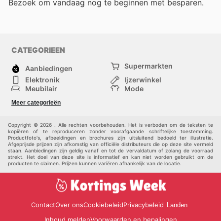
Bezoek
om vandaag nog te beginnen met besparen.
CATEGORIEEN
Supermarkten
Aanbiedingen
Elektronik
Ijzerwinkel
Meubilair
Mode
Gezondheid &
Sport
Meer categorieën
Schoonheid
Kinderen
Huisdieren
Andere
Copyright © 2026 . Alle rechten voorbehouden. Het is verboden om de teksten te
kopiëren of te reproduceren zonder voorafgaande schriftelijke toestemming.
Productfoto's, afbeeldingen en brochures zijn uitsluitend bedoeld ter illustratie.
Afgeprijsde prijzen zijn afkomstig van officiële distributeurs die op deze site vermeld
staan. Aanbiedingen zijn geldig vanaf en tot de vervaldatum of zolang de voorraad
strekt. Het doel van deze site is informatief en kan niet worden gebruikt om de
producten te claimen. Prijzen kunnen variëren afhankelijk van de locatie.
Contact
Over ons
Cookiebeleid
Privacybeleid
Landen
Inhoud melden
Voorwaarden en bepalingen