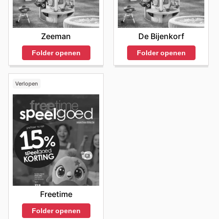
modewinkelen in België. De mogelijkheid om via hun
Hunkemöller ad
op de hoogte te blijven van de laatste
trends en kortingen, draagt bij aan een positieve en
lonende winkelervaring. Visit Hunkemöller's website
Zeeman
De Bijenkorf
today to explore the best deals and start saving now.
Folder openen
Folder openen
Verlopen
Freetime
Folder openen