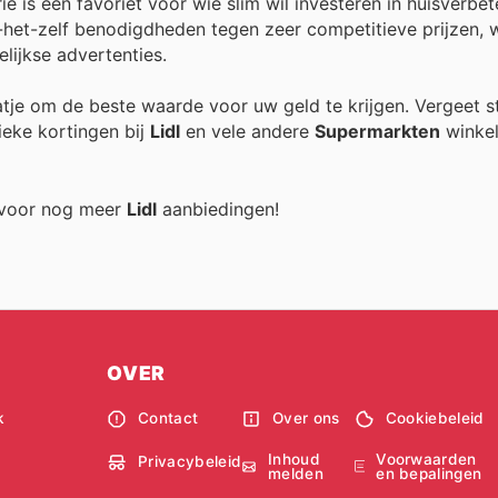
e is een favoriet voor wie slim wil investeren in huisverbet
het-zelf benodigdheden tegen zeer competitieve prijzen, 
lijkse advertenties.
aatje om de beste waarde voor uw geld te krijgen. Vergeet s
ieke kortingen bij
Lidl
en vele andere
Supermarkten
winkel
g voor nog meer
Lidl
aanbiedingen!
OVER
k
Contact
Over ons
Cookiebeleid
Inhoud
Voorwaarden
Privacybeleid
melden
en bepalingen