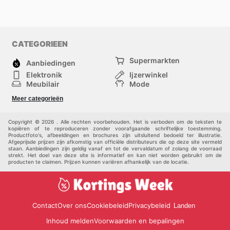
CATEGORIEEN
Supermarkten
Aanbiedingen
Elektronik
Ijzerwinkel
Meubilair
Mode
Gezondheid &
Sport
Meer categorieën
Schoonheid
Kinderen
Huisdieren
Andere
Copyright © 2026 . Alle rechten voorbehouden. Het is verboden om de teksten te
kopiëren of te reproduceren zonder voorafgaande schriftelijke toestemming.
Productfoto's, afbeeldingen en brochures zijn uitsluitend bedoeld ter illustratie.
Afgeprijsde prijzen zijn afkomstig van officiële distributeurs die op deze site vermeld
staan. Aanbiedingen zijn geldig vanaf en tot de vervaldatum of zolang de voorraad
strekt. Het doel van deze site is informatief en kan niet worden gebruikt om de
producten te claimen. Prijzen kunnen variëren afhankelijk van de locatie.
Contact
Over ons
Cookiebeleid
Privacybeleid
Landen
Inhoud melden
Voorwaarden en bepalingen