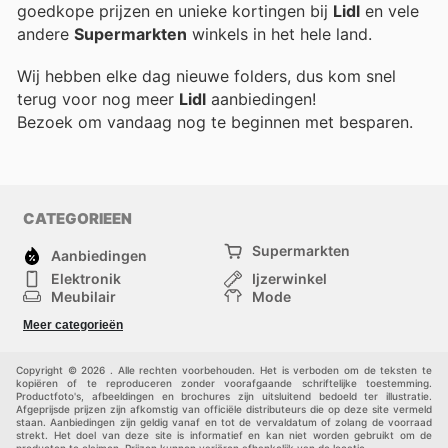
goedkope prijzen en unieke kortingen bij
Lidl
en vele
andere
Supermarkten
winkels in het hele land.
Wij hebben elke dag nieuwe folders, dus kom snel
terug voor nog meer
Lidl
aanbiedingen!
Bezoek
om vandaag nog te beginnen met besparen.
CATEGORIEEN
Supermarkten
Aanbiedingen
Elektronik
Ijzerwinkel
Meubilair
Mode
Gezondheid &
Sport
Meer categorieën
Schoonheid
Kinderen
Huisdieren
Andere
Copyright © 2026 . Alle rechten voorbehouden. Het is verboden om de teksten te
kopiëren of te reproduceren zonder voorafgaande schriftelijke toestemming.
Productfoto's, afbeeldingen en brochures zijn uitsluitend bedoeld ter illustratie.
Afgeprijsde prijzen zijn afkomstig van officiële distributeurs die op deze site vermeld
staan. Aanbiedingen zijn geldig vanaf en tot de vervaldatum of zolang de voorraad
strekt. Het doel van deze site is informatief en kan niet worden gebruikt om de