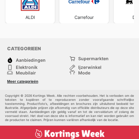
ALDI
Carrefour
Del
CATEGORIEEN
Supermarkten
Aanbiedingen
Elektronik
Ijzerwinkel
Meubilair
Mode
Gezondheid &
Sport
Meer categorieën
Schoonheid
Kinderen
Huisdieren
Andere
Copyright © 2026 Kortings Week. Alle rechten voorbehouden. Het is verboden om de
teksten te kopiëren of te reproduceren zonder voorafgaande schriftelijke
toestemming. Productfoto's, afbeeldingen en brochures zijn uitsluitend bedoeld ter
illustratie. Afgeprijsde prijzen zijn afkomstig van officiële distributeurs die op deze site
vermeld staan. Aanbiedingen zijn geldig vanaf en tot de vervaldatum of zolang de
voorraad strekt. Het doel van deze site is informatief en kan niet worden gebruikt om
de producten te claimen. Prijzen kunnen variëren afhankelijk van de locatie.