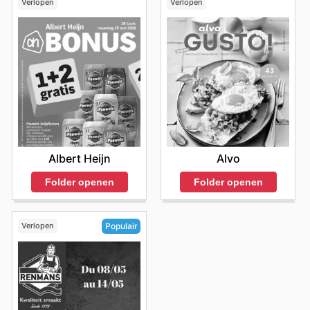
Verlopen
Verlopen
les
Louis Delhaize ad
en ligne facilite la planification de
vos courses et maximise vos chances de réaliser des
économies intelligentes. En parcourant les
Louis
Delhaize weekly ads
et autres promotions, les
consommateurs s'assurent de bénéficier des meilleurs
prix tout en profitant de la qualité et de la diversité qui
font la renommée de Louis Delhaize.
Visitez Louis Delhaize's website today to explore the
best deals and start saving now.
Albert Heijn
Alvo
Folder openen
Folder openen
Verlopen
Populair