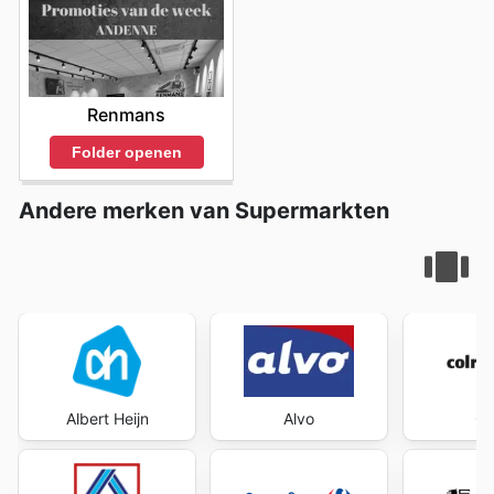
Renmans
Folder openen
Andere merken van Supermarkten
Albert Heijn
Alvo
Co