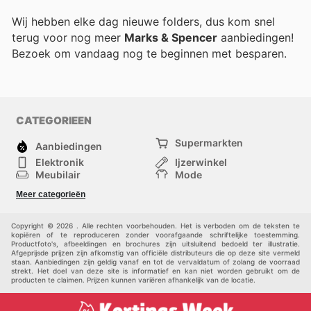
Wij hebben elke dag nieuwe folders, dus kom snel
terug voor nog meer
Marks & Spencer
aanbiedingen!
Bezoek
om vandaag nog te beginnen met besparen.
CATEGORIEEN
Supermarkten
Aanbiedingen
Elektronik
Ijzerwinkel
Meubilair
Mode
Gezondheid &
Sport
Meer categorieën
Schoonheid
Kinderen
Huisdieren
Andere
Copyright © 2026 . Alle rechten voorbehouden. Het is verboden om de teksten te
kopiëren of te reproduceren zonder voorafgaande schriftelijke toestemming.
Productfoto's, afbeeldingen en brochures zijn uitsluitend bedoeld ter illustratie.
Afgeprijsde prijzen zijn afkomstig van officiële distributeurs die op deze site vermeld
staan. Aanbiedingen zijn geldig vanaf en tot de vervaldatum of zolang de voorraad
strekt. Het doel van deze site is informatief en kan niet worden gebruikt om de
producten te claimen. Prijzen kunnen variëren afhankelijk van de locatie.