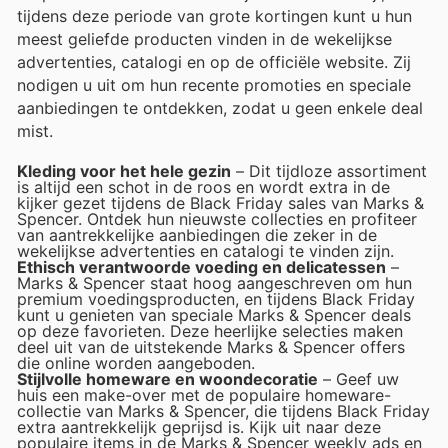
tijdens deze periode van grote kortingen kunt u hun
meest geliefde producten vinden in de wekelijkse
advertenties, catalogi en op de officiële website. Zij
nodigen u uit om hun recente promoties en speciale
aanbiedingen te ontdekken, zodat u geen enkele deal
mist.
Kleding voor het hele gezin
– Dit tijdloze assortiment
is altijd een schot in de roos en wordt extra in de
kijker gezet tijdens de Black Friday sales van Marks &
Spencer. Ontdek hun nieuwste collecties en profiteer
van aantrekkelijke aanbiedingen die zeker in de
wekelijkse advertenties en catalogi te vinden zijn.
Ethisch verantwoorde voeding en delicatessen
–
Marks & Spencer staat hoog aangeschreven om hun
premium voedingsproducten, en tijdens Black Friday
kunt u genieten van speciale Marks & Spencer deals
op deze favorieten. Deze heerlijke selecties maken
deel uit van de uitstekende Marks & Spencer offers
die online worden aangeboden.
Stijlvolle homeware en woondecoratie
– Geef uw
huis een make-over met de populaire homeware-
collectie van Marks & Spencer, die tijdens Black Friday
extra aantrekkelijk geprijsd is. Kijk uit naar deze
populaire items in de Marks & Spencer weekly ads en