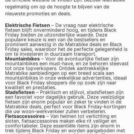
regelmatig om op de hoogte te blijven van de
nieuwste promoties en deals.
Elektrische Fietsen
– De vraag naar elektrische
fietsen blijft onverminderd hoog, en tijdens Black
Friday bieden ze uitzonderlijke waarde. Deze
populaire keuze is een van de bestsellers en
prominent aanwezig in de Matrabike deals en Black
Friday sales, waardoor het de perfecte gelegenheid is
om te investeren in duurzaam transport.
Mountainbikes
– Voor de avontuurlijke fietser zijn
mountainbikes een must-have, en ze behoren steevast
tot onze topverkopers. Ontdek aantrekkelijke
Matrabike aanbiedingen op een breed scala aan
mountainbikes in onze wekelijkse advertenties, ideaal
voor Black Friday shoppers die op zoek zijn naar
kwaliteit en prestaties.
Stadsfietsen
– Praktisch en stijlvol, stadsfietsen zijn
een favoriet voor dagelijks gebruik. Deze veelzijdige
fietsen zijn enorm populair en zeker te vinden in de
Matrabike deals, perfect voor Black Friday-kortingen
die uw woon-werkverkeer zullen verbeteren.
Fietsaccessoires
– Van helmen tot verlichting en
sloten, fietsaccessoires maken elke rit veiliger en
comfortabeler. Deze essentiële items zijn enorm in
trek tijdens Black Friday en worden aangeboden met