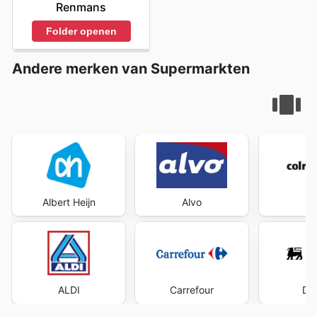
Renmans
Folder openen
Andere merken van Supermarkten
Albert Heijn
Alvo
Co
ALDI
Carrefour
Del