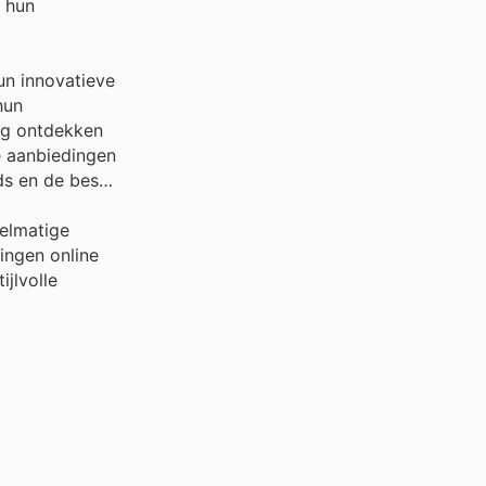
t hun
un innovatieve
hun
ig ontdekken
e aanbiedingen
ds en de best
gelmatige
ingen online
ijlvolle