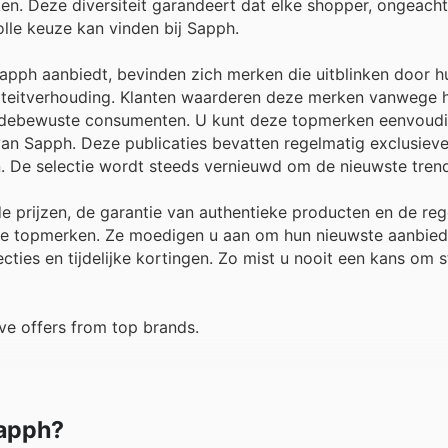
en. Deze diversiteit garandeert dat elke shopper, ongeach
volle keuze kan vinden bij Sapph.
pph aanbiedt, bevinden zich merken die uitblinken door h
liteitverhouding. Klanten waarderen deze merken vanwege 
 modebewuste consumenten. U kunt deze topmerken eenvoud
i van Sapph. Deze publicaties bevatten regelmatig exclusiev
n. De selectie wordt steeds vernieuwd om de nieuwste tren
e prijzen, de garantie van authentieke producten en de re
ete topmerken. Ze moedigen u aan om hun nieuwste aanbied
ties en tijdelijke kortingen. Zo mist u nooit een kans om st
ve offers from top brands.
Sapph?