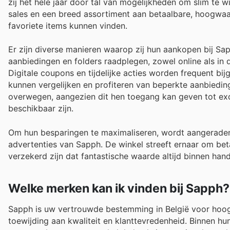
zij het hele jaar door tal van mogelijkheden om slim te 
sales en een breed assortiment aan betaalbare, hoogwaar
favoriete items kunnen vinden.
Er zijn diverse manieren waarop zij hun aankopen bij Sa
aanbiedingen en folders raadplegen, zowel online als in 
Digitale coupons en tijdelijke acties worden frequent bij
kunnen vergelijken en profiteren van beperkte aanbiedi
overwegen, aangezien dit hen toegang kan geven tot excl
beschikbaar zijn.
Om hun besparingen te maximaliseren, wordt aangerade
advertenties van Sapph. De winkel streeft ernaar om bet
verzekerd zijn dat fantastische waarde altijd binnen hand
Welke merken kan ik vinden bij Sapph?
Sapph is uw vertrouwde bestemming in België voor hoo
toewijding aan kwaliteit en klanttevredenheid. Binnen hu