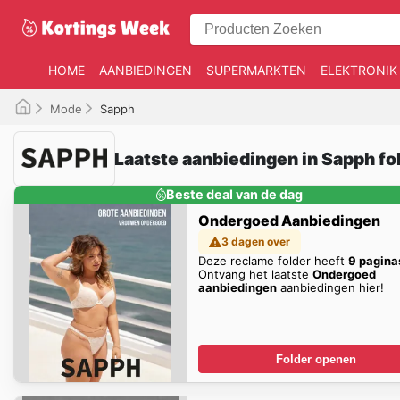
HOME
AANBIEDINGEN
SUPERMARKTEN
ELEKTRONIK
Mode
Sapph
Laatste aanbiedingen in Sapph fo
Beste deal van de dag
Ondergoed Aanbiedingen
3 dagen over
Deze reclame folder heeft
9 pagina
Ontvang het laatste
Ondergoed
aanbiedingen
aanbiedingen hier!
Folder openen