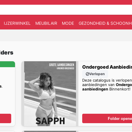
IJZERWINKEL
MEUBILAIR
MODE
GEZONDHEID & SCHOONH
lders
Ondergoed Aanbiedi
Verlopen
Deze catalogus is verlope
aanbiedingen van
Onderg
s
.
aanbiedingen
Binnenkort!
Folder open