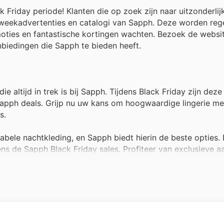
k Friday periode! Klanten die op zoek zijn naar uitzonderlij
weekadvertenties en catalogi van Sapph. Deze worden reg
moties en fantastische kortingen wachten. Bezoek de websi
nbiedingen die Sapph te bieden heeft.
:
e altijd in trek is bij Sapph. Tijdens Black Friday zijn deze
e Sapph deals. Grijp nu uw kans om hoogwaardige lingerie me
s.
bele nachtkleding, en Sapph biedt hierin de beste opties.
dens de Sapph Black Friday sales. Profiteer van exclusieve a
or minder.
zicht is, blijven de trendy badpakken en bikini's van Sapph
is vaak een schot in de roos tijdens grote sales, met schitt
llen en vind uw perfecte pasvorm voor komende zomer in 