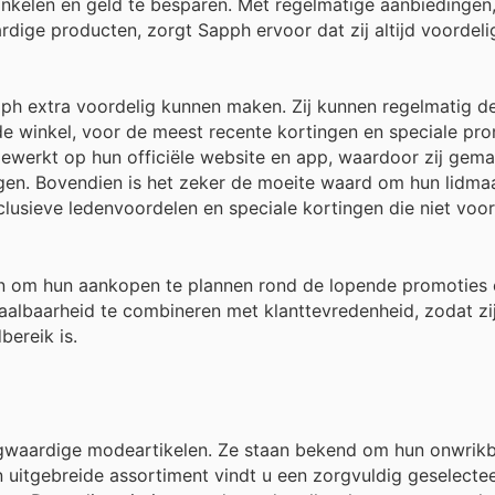
winkelen en geld te besparen. Met regelmatige aanbiedingen
dige producten, zorgt Sapph ervoor dat zij altijd voordeli
pph extra voordelig kunnen maken. Zij kunnen regelmatig d
de winkel, voor de meest recente kortingen en speciale pro
gewerkt op hun officiële website en app, waardoor zij gemak
ngen. Bovendien is het zeker de moeite waard om hun lidma
usieve ledenvoordelen en speciale kortingen die niet voor
n om hun aankopen te plannen rond de lopende promoties 
aalbaarheid te combineren met klanttevredenheid, zodat zi
bereik is.
gwaardige modeartikelen. Ze staan bekend om hun onwrik
n uitgebreide assortiment vindt u een zorgvuldig geselectee