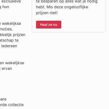
te besparen op alles wat je nodig
, exclusieve
g hun
hebt. Mis deze ongelooflijke
prijzen niet!
e wekelijkse
Haal ze nu
moties.
kelijk prijzen
atschap te
 iedereen
en wekelijkse
j ervan
bare
rde collectie