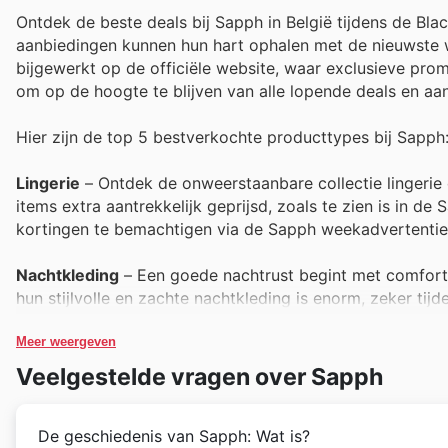
Ontdek de beste deals bij Sapph in België tijdens de Blac
aanbiedingen kunnen hun hart ophalen met de nieuwste 
bijgewerkt op de officiële website, waar exclusieve pro
om op de hoogte te blijven van alle lopende deals en aa
Hier zijn de top 5 bestverkochte producttypes bij Sapph
Lingerie
– Ontdek de onweerstaanbare collectie lingerie di
items extra aantrekkelijk geprijsd, zoals te zien is in d
kortingen te bemachtigen via de Sapph weekadvertentie
Nachtkleding
– Een goede nachtrust begint met comforta
hun stijlvolle en zachte nachtkleding is enorm, zeker tij
de Sapph offers en vernieuw uw slaapkledingcollectie vo
Meer weergeven
Badmode
– Hoewel het seizoen misschien niet direct in 
Veelgestelde vragen over Sapph
populair, zowel online als in de winkels. Deze categorie 
kortingen in de Sapph deals. Ontdek de nieuwste mode
De geschiedenis van Sapph: Wat is?
weekadvertenties.