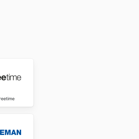
met hun
ets
ant,
reetime