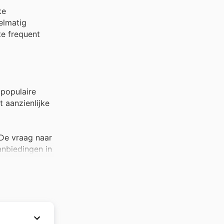
ke
elmatig
te frequent
 populaire
t aanzienlijke
 De vraag naar
anbiedingen in
 enorm
erende
de Sapph