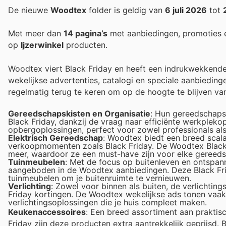
De nieuwe
Woodtex
folder is geldig van
6 juli 2026
tot
Met meer dan
14 pagina’s
met aanbiedingen, promoties 
op
Ijzerwinkel
producten.
Woodtex viert Black Friday en heeft een indrukwekkende 
wekelijkse advertenties, catalogi en speciale aanbiedi
regelmatig terug te keren om op de hoogte te blijven va
Gereedschapskisten en Organisatie
: Hun gereedschaps
Black Friday, dankzij de vraag naar efficiënte werkplek
opbergoplossingen, perfect voor zowel professionals als
Elektrisch Gereedschap
: Woodtex biedt een breed scala 
verkoopmomenten zoals Black Friday. De Woodtex Black 
meer, waardoor ze een must-have zijn voor elke gereeds
Tuinmeubelen
: Met de focus op buitenleven en ontspann
aangeboden in de Woodtex aanbiedingen. Deze Black Fri
tuinmeubelen om je buitenruimte te vernieuwen.
Verlichting
: Zowel voor binnen als buiten, de verlichti
Friday kortingen. De Woodtex wekelijkse ads tonen vaak a
verlichtingsoplossingen die je huis compleet maken.
Keukenaccessoires
: Een breed assortiment aan praktisc
Friday zijn deze producten extra aantrekkelijk geprijsd