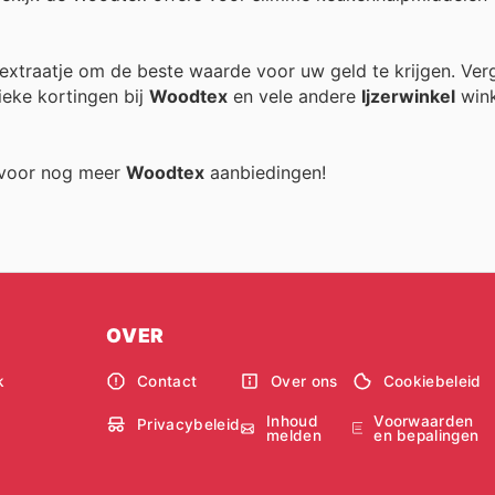
k extraatje om de beste waarde voor uw geld te krijgen. Ver
ieke kortingen bij
Woodtex
en vele andere
Ijzerwinkel
wink
g voor nog meer
Woodtex
aanbiedingen!
OVER
k
Contact
Over ons
Cookiebeleid
Inhoud
Voorwaarden
Privacybeleid
melden
en bepalingen