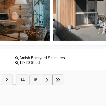
2
14
15
...