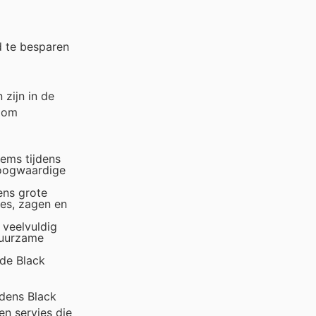
d te besparen
zijn in de
d om
ems tijdens
hoogwaardige
dens grote
es, zagen en
 veelvuldig
duurzame
 de Black
jdens Black
en servies die