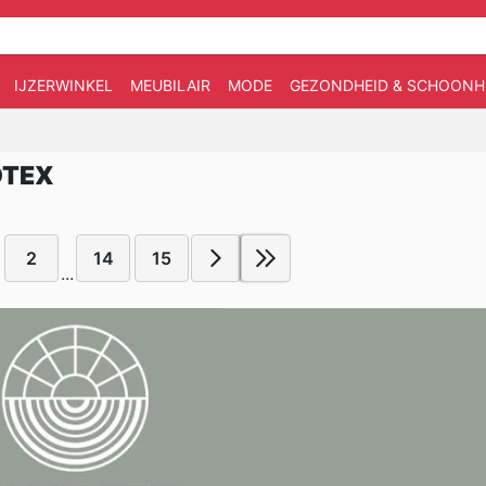
IJZERWINKEL
MEUBILAIR
MODE
GEZONDHEID & SCHOONH
DTEX
2
14
15
...