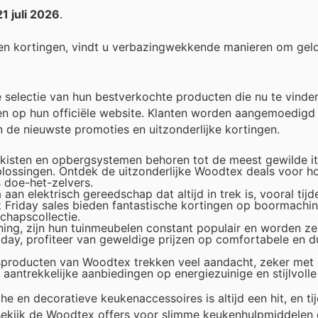
21 juli 2026
.
en kortingen, vindt u verbazingwekkende manieren om gel
selectie van hun bestverkochte producten die nu te vinden 
ngen op hun officiële website. Klanten worden aangemoedig
n de nieuwste promoties en uitzonderlijke kortingen.
kisten en opbergsystemen behoren tot de meest gewilde it
oplossingen. Ontdek de uitzonderlijke Woodtex deals voor 
 doe-het-zelvers.
aan elektrisch gereedschap dat altijd in trek is, vooral tij
Friday sales bieden fantastische kortingen op boormachin
chapscollectie.
ing, zijn hun tuinmeubelen constant populair en worden ze
day, profiteer van geweldige prijzen op comfortabele en 
ngsproducten van Woodtex trekken veel aandacht, zeker met
antrekkelijke aanbiedingen op energiezuinige en stijlvolle
he en decoratieve keukenaccessoires is altijd een hit, en ti
. Bekijk de Woodtex offers voor slimme keukenhulpmiddelen 