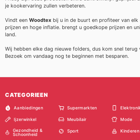
je kookervaring zullen verbeteren.
Vindt een
Woodtex
bij u in de buurt en profiteer van el
prijzen en hoge inflatie.
brengt u goedkope prijzen en un
land.
Wij hebben elke dag nieuwe folders, dus kom snel teru
Bezoek
om vandaag nog te beginnen met besparen.
CATEGORIEEN
Aanbiedingen
Supermarkten
Elektroni
Ijzerwinkel
Meubilair
Mode
Gezondheid &
Sport
Kinderen
Schoonheid