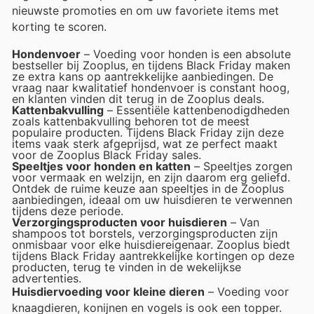
nieuwste promoties en om uw favoriete items met
korting te scoren.
Hondenvoer
– Voeding voor honden is een absolute
bestseller bij Zooplus, en tijdens Black Friday maken
ze extra kans op aantrekkelijke aanbiedingen. De
vraag naar kwalitatief hondenvoer is constant hoog,
en klanten vinden dit terug in de Zooplus deals.
Kattenbakvulling
– Essentiële kattenbenodigdheden
zoals kattenbakvulling behoren tot de meest
populaire producten. Tijdens Black Friday zijn deze
items vaak sterk afgeprijsd, wat ze perfect maakt
voor de Zooplus Black Friday sales.
Speeltjes voor honden en katten
– Speeltjes zorgen
voor vermaak en welzijn, en zijn daarom erg geliefd.
Ontdek de ruime keuze aan speeltjes in de Zooplus
aanbiedingen, ideaal om uw huisdieren te verwennen
tijdens deze periode.
Verzorgingsproducten voor huisdieren
– Van
shampoos tot borstels, verzorgingsproducten zijn
onmisbaar voor elke huisdiereigenaar. Zooplus biedt
tijdens Black Friday aantrekkelijke kortingen op deze
producten, terug te vinden in de wekelijkse
advertenties.
Huisdiervoeding voor kleine dieren
– Voeding voor
knaagdieren, konijnen en vogels is ook een topper.