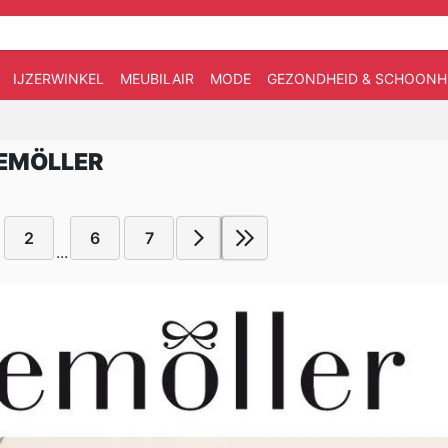
IJZERWINKEL
MEUBILAIR
MODE
GEZONDHEID & SCHOONH
KEMÖLLER
2
6
7
...