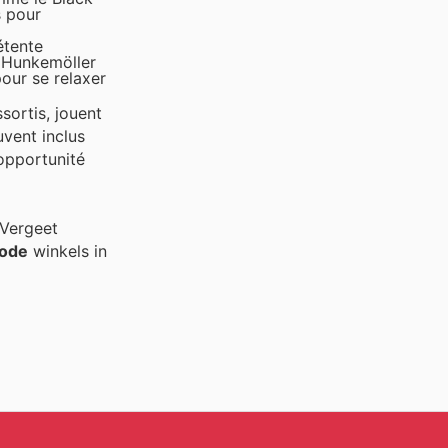
s pour
étente
s Hunkemöller
pour se relaxer
sortis, jouent
uvent inclus
 opportunité
 Vergeet
ode
winkels in