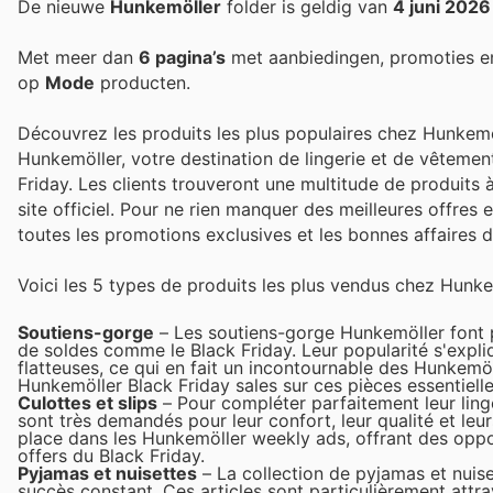
De nieuwe
Hunkemöller
folder is geldig van
4 juni 2026
Met meer dan
6 pagina’s
met aanbiedingen, promoties e
op
Mode
producten.
Découvrez les produits les plus populaires chez Hunkemöl
Hunkemöller, votre destination de lingerie et de vêtement
Friday. Les clients trouveront une multitude de produits à
site officiel. Pour ne rien manquer des meilleures offres
toutes les promotions exclusives et les bonnes affaires
Voici les 5 types de produits les plus vendus chez Hunke
Soutiens-gorge
– Les soutiens-gorge Hunkemöller font pa
de soldes comme le Black Friday. Leur popularité s'expli
flatteuses, ce qui en fait un incontournable des Hunkemöl
Hunkemöller Black Friday sales sur ces pièces essentielles
Culottes et slips
– Pour compléter parfaitement leur linger
sont très demandés pour leur confort, leur qualité et leur
place dans les Hunkemöller weekly ads, offrant des oppo
offers du Black Friday.
Pyjamas et nuisettes
– La collection de pyjamas et nuise
succès constant. Ces articles sont particulièrement att