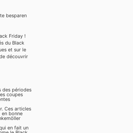
 te besparen
ack Friday !
és du Black
es et sur le
 de découvrir
s des périodes
 des coupes
entes
r. Ces articles
nt en bonne
nkemöller
ui en fait un
mme le Black