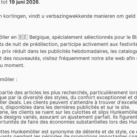
tot
19 juni 2026
.
n kortingen, vindt u verbazingwekkende manieren om geld
ler en 🇧🇪 Belgique, spécialement sélectionnés pour le Bl
s de nuit de prédilection, participe activement aux festivit
 prix réduit dans les publicités hebdomadaires, les catalogu
 et des nouveautés, visitez fréquemment notre site web afin
 du moment.
möller :
rtie des articles les plus recherchés, particulièrement lor
que par la diversité des styles, du confort exceptionnel et
ler deals. Les clients peuvent s'attendre à trouver d'excell
, disponibles dans les dernières publicités et sur le site.
ie, les clients se ruent sur les culottes et slips Hunkemölle
s designs variés, assurant un ajustement parfait. Ils figure
rtunités de faire des économies substantielles lors des Hu
ttes Hunkemöller est synonyme de détente et de style, ce q
rayants pendant les périodes de promotions importantes co