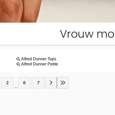
2
6
7
...