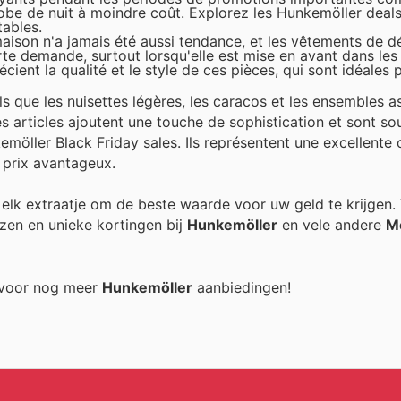
-robe de nuit à moindre coût. Explorez les Hunkemöller deal
tables.
aison n'a jamais été aussi tendance, et les vêtements de d
rte demande, surtout lorsqu'elle est mise en avant dans le
cient la qualité et le style de ces pièces, qui sont idéales 
ls que les nuisettes légères, les caracos et les ensembles as
es articles ajoutent une touche de sophistication et sont so
möller Black Friday sales. Ils représentent une excellente
 prix avantageux.
n elk extraatje om de beste waarde voor uw geld te krijgen.
zen en unieke kortingen bij
Hunkemöller
en vele andere
M
g voor nog meer
Hunkemöller
aanbiedingen!